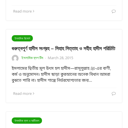
Read more
ইসলামিক রিসোর্স
গুরুত্বপূর্ণ হাদীস সংগ্রহ – সিহাহ সিত্তাহ ও সহীহ হাদীস পরিচিতি
ইসলামিক ব্লগ টিম
March 28, 2015
·
ইসলামের দ্বিতীয় মূল উৎস হল হাদীস—রাসূলুল্লাহ ﷺ-এর বাণী,
কর্ম ও অনুমোদন। হাদীস ছাড়া কুরআনের অনেক বিধান আমরা
বুঝতে পারি না। হাদীস শাস্ত্রে নির্ভরযোগ্যতার জন্য…
Read more
ইসলামিক ব্লগ ও আর্টিকেল