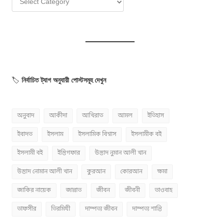
🏷️
নির্বাচিত ট্যাগ অনুযায়ী পোস্টসমূহ দেখুন
অনুবাদ
আকীদা
আখিরাত
আমল
ইতিহাস
ইবাদত
ইসলাম
ইসলামিক বিশ্বাস
ইসলামীক বই
ইসলামী বই
ইস্তিগফার
উস্তাদ নুমান আলী খান
উস্তাদ নোমান আলী খান
কুরআন
কোরআন
ক্ষমা
জাকির নায়েক
জান্নাত
জীবন
জীবনী
তাওবাহ
তাফসীর
তিরমিযী
দাম্পত্য জীবন
দাম্পত্য শান্তি