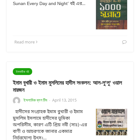
Sunan Every Day and Night’ বই এর…
Read more
ইসলামীক বই
ইমাম বুখারী ও ইমাম মুসলিমের হাদীস সংকলন: আল-লু’লু’ ওয়াল
মারজন
ইসলামিক ব্লগ টিম
April 13, 2015
·
হাদীসের সংগ্রাহক ইমাম বুখারী ও ইমাম
মুসলিম ইসলামে হাদীসের ভূমিকা
অপরিসীম, কারণ এটি প্রিয় নবী (সাঃ)-এর
বাণী ও আচরণকে জানার একমাত্র
নির্ভরযোগ্য উৎস।…