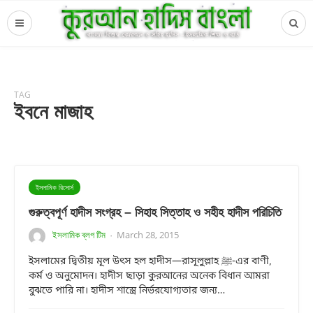
TAG
ইবনে মাজাহ
ইসলামিক রিসোর্স
গুরুত্বপূর্ণ হাদীস সংগ্রহ – সিহাহ সিত্তাহ ও সহীহ হাদীস পরিচিতি
ইসলামিক ব্লগ টিম
March 28, 2015
·
ইসলামের দ্বিতীয় মূল উৎস হল হাদীস—রাসূলুল্লাহ ﷺ-এর বাণী,
কর্ম ও অনুমোদন। হাদীস ছাড়া কুরআনের অনেক বিধান আমরা
বুঝতে পারি না। হাদীস শাস্ত্রে নির্ভরযোগ্যতার জন্য…