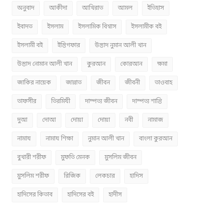
অনুবাদ
আকীদা
আখিরাত
আমল
ইতিহাস
ইবাদত
ইসলাম
ইসলামিক বিশ্বাস
ইসলামীক বই
ইসলামী বই
ইস্তিগফার
উস্তাদ নুমান আলী খান
উস্তাদ নোমান আলী খান
কুরআন
কোরআন
ক্ষমা
জাকির নায়েক
জান্নাত
জীবন
জীবনী
তাওবাহ
তাফসীর
তিরমিযী
দাম্পত্য জীবন
দাম্পত্য শান্তি
দুআ
দোআ
দোয়া
দোয়া
নবী
নামাজ
নামায
নামায শিক্ষা
নুমান আলী খান
বাংলা কুরআন
বুখারী শরীফ
মুফতি মেনক
মুসলিম জীবন
মুসলিম শরীফ
রিজিক
লেকচার
হাদিস
হাদিসের কিতাব
হাদিসের বই
হাদীস