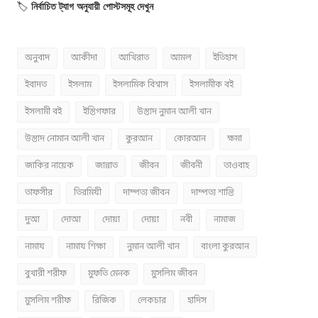
🏷️
নির্বাচিত ট্যাগ অনুযায়ী পোস্টসমূহ দেখুন
অনুবাদ
আকীদা
আখিরাত
আমল
ইতিহাস
ইবাদত
ইসলাম
ইসলামিক বিশ্বাস
ইসলামীক বই
ইসলামী বই
ইস্তিগফার
উস্তাদ নুমান আলী খান
উস্তাদ নোমান আলী খান
কুরআন
কোরআন
ক্ষমা
জাকির নায়েক
জান্নাত
জীবন
জীবনী
তাওবাহ
তাফসীর
তিরমিযী
দাম্পত্য জীবন
দাম্পত্য শান্তি
দুআ
দোআ
দোয়া
দোয়া
নবী
নামাজ
নামায
নামায শিক্ষা
নুমান আলী খান
বাংলা কুরআন
বুখারী শরীফ
মুফতি মেনক
মুসলিম জীবন
মুসলিম শরীফ
রিজিক
লেকচার
হাদিস