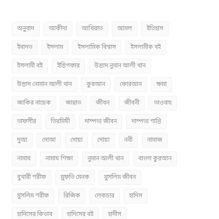
অনুবাদ
আকীদা
আখিরাত
আমল
ইতিহাস
ইবাদত
ইসলাম
ইসলামিক বিশ্বাস
ইসলামীক বই
ইসলামী বই
ইস্তিগফার
উস্তাদ নুমান আলী খান
উস্তাদ নোমান আলী খান
কুরআন
কোরআন
ক্ষমা
জাকির নায়েক
জান্নাত
জীবন
জীবনী
তাওবাহ
তাফসীর
তিরমিযী
দাম্পত্য জীবন
দাম্পত্য শান্তি
দুআ
দোআ
দোয়া
দোয়া
নবী
নামাজ
নামায
নামায শিক্ষা
নুমান আলী খান
বাংলা কুরআন
বুখারী শরীফ
মুফতি মেনক
মুসলিম জীবন
মুসলিম শরীফ
রিজিক
লেকচার
হাদিস
হাদিসের কিতাব
হাদিসের বই
হাদীস