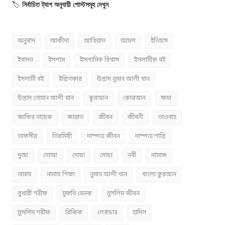
🏷️
নির্বাচিত ট্যাগ অনুযায়ী পোস্টসমূহ দেখুন
অনুবাদ
আকীদা
আখিরাত
আমল
ইতিহাস
ইবাদত
ইসলাম
ইসলামিক বিশ্বাস
ইসলামীক বই
ইসলামী বই
ইস্তিগফার
উস্তাদ নুমান আলী খান
উস্তাদ নোমান আলী খান
কুরআন
কোরআন
ক্ষমা
জাকির নায়েক
জান্নাত
জীবন
জীবনী
তাওবাহ
তাফসীর
তিরমিযী
দাম্পত্য জীবন
দাম্পত্য শান্তি
দুআ
দোআ
দোয়া
দোয়া
নবী
নামাজ
নামায
নামায শিক্ষা
নুমান আলী খান
বাংলা কুরআন
বুখারী শরীফ
মুফতি মেনক
মুসলিম জীবন
মুসলিম শরীফ
রিজিক
লেকচার
হাদিস