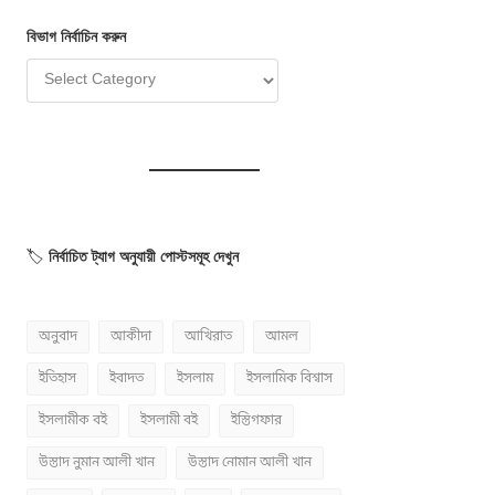
বিভাগ
নির্বাচি
ন
করুন
🏷️
নির্বাচিত ট্যাগ অনুযায়ী পোস্টসমূহ দেখুন
অনুবাদ
আকীদা
আখিরাত
আমল
ইতিহাস
ইবাদত
ইসলাম
ইসলামিক বিশ্বাস
ইসলামীক বই
ইসলামী বই
ইস্তিগফার
উস্তাদ নুমান আলী খান
উস্তাদ নোমান আলী খান