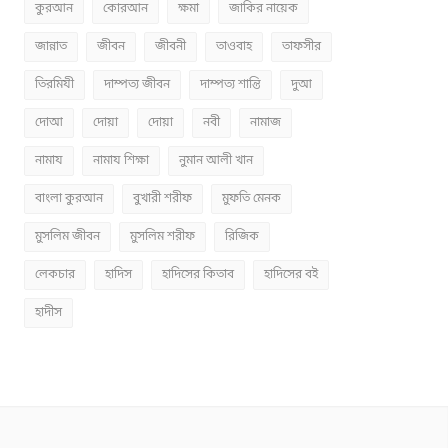
কুরআন
কোরআন
ক্ষমা
জাকির নায়েক
জান্নাত
জীবন
জীবনী
তাওবাহ
তাফসীর
তিরমিযী
দাম্পত্য জীবন
দাম্পত্য শান্তি
দুআ
দোআ
দোয়া
দোয়া
নবী
নামাজ
নামায
নামায শিক্ষা
নুমান আলী খান
বাংলা কুরআন
বুখারী শরীফ
মুফতি মেনক
মুসলিম জীবন
মুসলিম শরীফ
রিজিক
লেকচার
হাদিস
হাদিসের কিতাব
হাদিসের বই
হাদীস