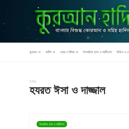
কুরআন
হাদীস
দোয়া ও যিকির
ইসলামিক ব্লগ ও আর্টিকেল
ভিডিও ও ল
TAG
হযরত ঈসা ও দাজ্জাল
ইসলামিক ব্লগ ও আর্টিকেল