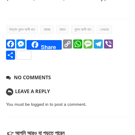
উস্তাদ নুমান আলী খান
নামাজ
নামায
নুমান আলী খান
লেকচার
Facebook
Messenger
Copy
WhatsApp
Message
Telegr
Vibe
Share
Link
Share
NO COMMENTS
LEAVE A REPLY
You must be
logged in
to post a comment.
👉 আপনি আরও যা পড়তে পারেন