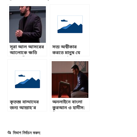
সূরা আল আসরের
সত্য অস্বীকার
আলোকে ক্ষতি
করতে মানুষ যে
থেকে বাঁচার সহজ
সকল কৌশলের
ইসলামিক বিশ্লেষণ
আশ্রয় নেয়
কৃতজ্ঞ বান্দাদের
অনলাইনে বাংলা
জন্য আল্লাহ’র
কুরআন ও হাদীস:
অনুগ্রহ
নিজের ভাষায় জ্ঞান
অর্জনের গুরুত্ব
📂 বিভাগ নির্বাচন করুন: