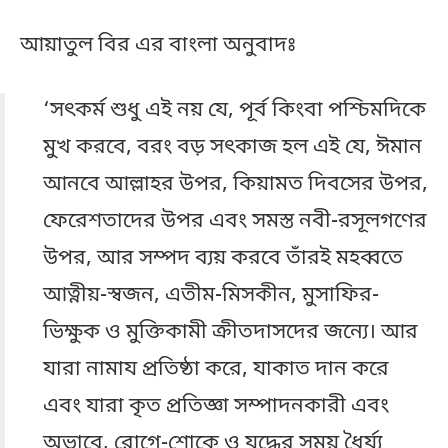
আয়াতুল বির এর বাংলা অনুবাদঃ
‘সৎকর্ম শুধু এই নয় যে, পূর্ব কিংবা পশ্চিমদিকে
মুখ করবে, বরং বড় সৎকাজ হল এই যে, ঈমান
আনবে আল্লাহর উপর, কিয়ামত দিবসের উপর,
ফেরেশতাদের উপর এবং সমস্ত নবী-রসূলগণের
উপর, আর সম্পদ ব্যয় করবে তাঁরই মহব্বতে
আত্নীয়-স্বজন, এতীম-মিসকীন, মুসাফির-
ভিক্ষুক ও মুক্তিকামী ক্রীতদাসদের জন্যে। আর
যারা নামায প্রতিষ্ঠা করে, যাকাত দান করে
এবং যারা কৃত প্রতিজ্ঞা সম্পাদনকারী এবং
অভাবে, রোগে-শোকে ও যুদ্ধের সময় ধৈর্য্য