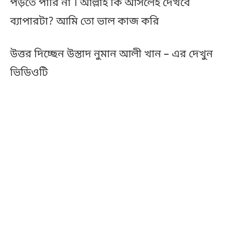
পড়তে পারি না । আল্লাহ কি আসলেই দেখবে
ব্যাপারটা? আমি তো ভাল কাজ করি
উত্তর দিচ্ছেন উস্তাদ নুমান আলী খান – এর দেখুন
ভিডিওটি