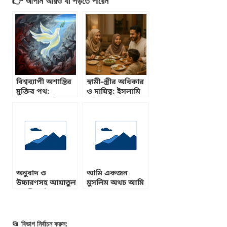
👉 আপনি আরও যা পড়তে পারেন
বিশ্বব্যাপী অশান্তির
স্বামী–স্ত্রীর অধিকার
মুক্তির পথ:
ও দায়িত্ব: ইসলামি
ইসলামের দৃষ্টিতে
দৃষ্টিতে শান্তিপূর্ণ
শান্তি ও মুক্তি
সংসারের পথ
(পারিবারিক জীবন
সিরিজ: পর্ব–২)
অনুবাদ ও
আমি একজন
উচ্চারণসহ আয়াতুল
মুসলিম অথচ আমি
কুরসী পাঠ করুন
সালাত আদায়
করতে পারছি না
📂 বিভাগ নির্বাচন করুন: