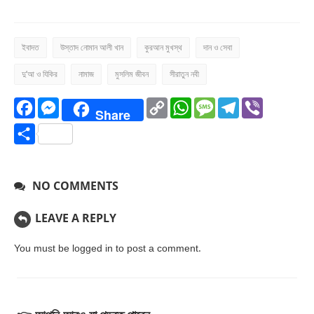
ইবাদত
উস্তাদ নোমান আলী খান
কুরআন মুখস্থ
দান ও সেবা
দু’আ ও যিকির
নামাজ
মুসলিম জীবন
সীরাতুন নবী
Facebook
Messenger
Copy
WhatsApp
Message
Telegr
Vibe
Share
Link
Share
NO COMMENTS
LEAVE A REPLY
You must be
logged in
to post a comment.