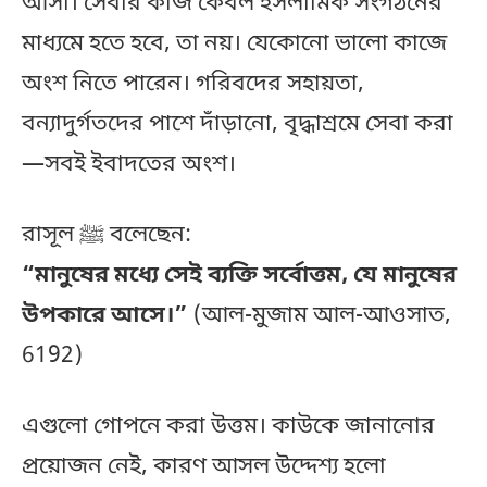
আসা। সেবার কাজ কেবল ইসলামিক সংগঠনের
মাধ্যমে হতে হবে, তা নয়। যেকোনো ভালো কাজে
অংশ নিতে পারেন। গরিবদের সহায়তা,
বন্যাদুর্গতদের পাশে দাঁড়ানো, বৃদ্ধাশ্রমে সেবা করা
—সবই ইবাদতের অংশ।
রাসূল ﷺ বলেছেন:
“মানুষের মধ্যে সেই ব্যক্তি সর্বোত্তম, যে মানুষের
উপকারে আসে।”
(আল-মুজাম আল-আওসাত,
6192)
এগুলো গোপনে করা উত্তম। কাউকে জানানোর
প্রয়োজন নেই, কারণ আসল উদ্দেশ্য হলো