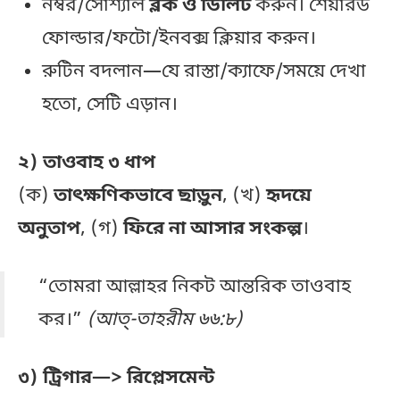
নম্বর/সোশ্যাল
ব্লক ও ডিলিট
করুন। শেয়ারড
ফোল্ডার/ফটো/ইনবক্স ক্লিয়ার করুন।
রুটিন বদলান—যে রাস্তা/ক্যাফে/সময়ে দেখা
হতো, সেটি এড়ান।
২) তাওবাহ ৩ ধাপ
(ক)
তাৎক্ষণিকভাবে ছাড়ুন
, (খ)
হৃদয়ে
অনুতাপ
, (গ)
ফিরে না আসার সংকল্প
।
“তোমরা আল্লাহর নিকট আন্তরিক তাওবাহ
কর।”
(আত্-তাহরীম ৬৬:৮)
৩) ট্রিগার—> রিপ্লেসমেন্ট