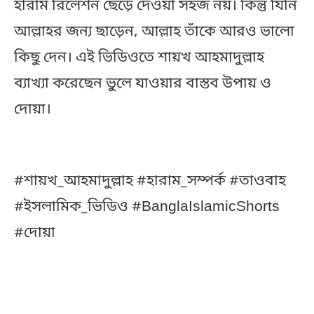
হারাম রিলেশন ছেড়ে দেওয়া সহজ নয়। কিন্তু যিনি
আল্লাহর জন্য ছাড়েন, আল্লাহ তাঁকে আরও ভালো
কিছু দেন। এই ভিডিওতে শায়খ আহমাদুল্লাহ
ব্যাখ্যা করেছেন ভুলে যাওয়ার বাস্তব উপায় ও
দোয়া।
#শায়খ_আহমাদুল্লাহ #হারাম_সম্পর্ক #তাওবাহ
#ইসলামিক_ভিডিও #BanglaIslamicShorts
#দোয়া
ফেসবুকে যারা মন্তব্য করেছেনঃ