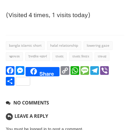
(Visited 4 times, 1 visits today)
bangla islamic short
halal relationship
lowering gaze
আত্মসংযম
ইসলামিক পরামর্শ
তাওবাহ
তাওবাহ কিভাবে
তাকওয়া
Facebook
Messenger
Copy
WhatsApp
Message
Telegr
Vibe
Share
Link
Share
NO COMMENTS
LEAVE A REPLY
You must be
logged in
to post a comment.