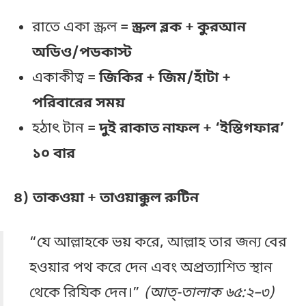
রাতে একা স্ক্রল =
স্ক্রল ব্লক + কুরআন
অডিও/পডকাস্ট
একাকীত্ব =
জিকির + জিম/হাঁটা +
পরিবারের সময়
হঠাৎ টান =
দুই রাকাত নাফল + ‘ইস্তিগফার’
১০ বার
৪) তাকওয়া + তাওয়াক্কুল রুটিন
“যে আল্লাহকে ভয় করে, আল্লাহ তার জন্য বের
হওয়ার পথ করে দেন এবং অপ্রত্যাশিত স্থান
থেকে রিযিক দেন।”
(আত্-তালাক ৬৫:২–৩)