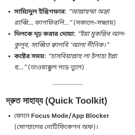
সায়্যিদুল ইস্তিগফার
:
“আল্লাহুম্মা অন্তা
রাব্বি… ফাগফিরলি…”
(সকালে–সন্ধ্যায়)
দিলকে দৃঢ় করার দোয়া
:
“ইয়া মুকল্লিব আল-
কুলূব, সাব্বিত ক্বালবি ‘আলা দীনিক।”
কষ্টের সময়
:
“হাসবিয়াল্লাহু লা ইলাহা ইল্লা
হু…”
(তাওয়াক্কুল গড়ে তুলে)
দ্রুত সাহায্য (Quick Toolkit)
ফোনে
Focus Mode/App Blocker
(সোশ্যালের নোটিফিকেশন অফ)।