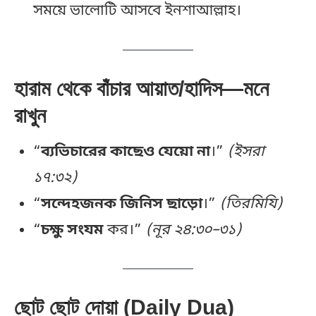
সময়ে ভালোটি আসবে ইনশাআল্লাহ।
হারাম থেকে বাঁচার আয়াত/হাদিস—মনে
রাখুন
“
ব্যভিচারের কাছেও যেয়ো না
।”
(ইসরা
১৭:৩২)
“
সন্দেহজনক জিনিস ছাড়ো
।”
(তিরমিযি)
“
চক্ষু সংযম
কর।”
(নূর ২৪:৩০–৩১)
ছোট ছোট দোয়া (Daily Dua)