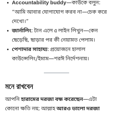
Accountability buddy
—কাউকে বলুন:
“আমি আবার যোগাযোগ করব না—চেক করে
দেখো।”
জার্নালিং
: টান এলে ৫ লাইন লিখুন—কেন
ছেড়েছি, ছাড়ার পর কী নেয়ামত পেলাম।
পেশাদার সাহায্য
: প্রয়োজনে হালাল
কাউন্সেলিং/ইমাম—শরঈ নির্দেশনায়।
মনে রাখবেন
আপনি
হারামের দরজা বন্ধ করেছেন
—এটা
কোনো ক্ষতি নয়; আল্লাহ
আরও ভালো দরজা