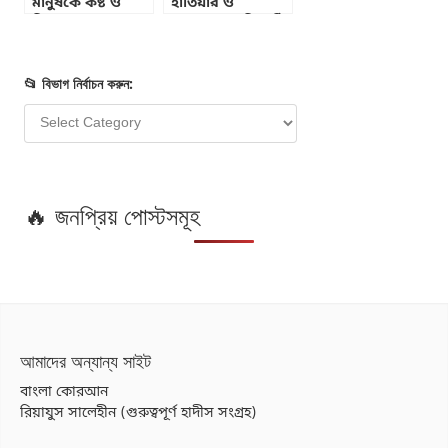
মানুষকে কষ্ট ও
হাতিয়ার ও
বিপদ দেন? –
সাফল্যের চাবিকাঠি
কুরআন ও হাদীসের
আলোকে
📂 বিভাগ নির্বাচন করুন:
🔥 জনপ্রিয় পোস্টসমূহ
আমাদের অন্যান্য সাইট
বাংলা কোরআন
রিয়াযুস সালেহীন (গুরুত্বপূর্ণ হাদীস সংগ্রহ)