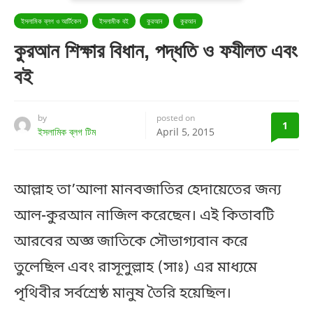
ইসলামিক ব্লগ ও আর্টিকেল
ইসলামীক বই
কুরআন
কুরআন
কুরআন শিক্ষার বিধান, পদ্ধতি ও ফযীলত এবং
বই
by
posted on
1
ইসলামিক ব্লগ টিম
April 5, 2015
আল্লাহ তা’আলা মানবজাতির হেদায়েতের জন্য
আল-কুরআন নাজিল করেছেন। এই কিতাবটি
আরবের অজ্ঞ জাতিকে সৌভাগ্যবান করে
তুলেছিল এবং রাসূলুল্লাহ (সাঃ) এর মাধ্যমে
পৃথিবীর সর্বশ্রেষ্ঠ মানুষ তৈরি হয়েছিল।