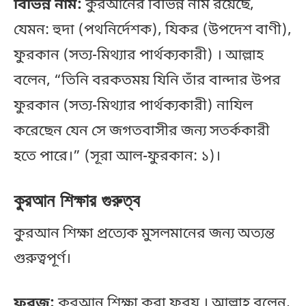
বিভিন্ন নাম:
কুরআনের বিভিন্ন নাম রয়েছে,
যেমন: হুদা (পথনির্দেশক), যিকর (উপদেশ বাণী),
ফুরকান (সত্য-মিথ্যার পার্থক্যকারী) । আল্লাহ
বলেন, “তিনি বরকতময় যিনি তাঁর বান্দার উপর
ফুরকান (সত্য-মিথ্যার পার্থক্যকারী) নাযিল
করেছেন যেন সে জগতবাসীর জন্য সতর্ককারী
হতে পারে।” (সূরা আল-ফুরকান: ১)।
কুরআন শিক্ষার গুরুত্ব
কুরআন শিক্ষা প্রত্যেক মুসলমানের জন্য অত্যন্ত
গুরুত্বপূর্ণ।
ফরজ:
কুরআন শিক্ষা করা ফরয । আল্লাহ বলেন,