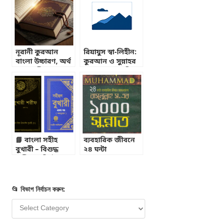
নূরানী কুরআন
রিয়াযুস স্বা-লিহীন:
বাংলা উচ্চারণ, অর্থ
কুরআন ও সুন্নাহর
ও তাফসীর | PDF
আলোকে একটি
ডাউনলোড সহ
অপরিহার্য সংকলন
📘 বাংলা সহীহ
ব্যবহারিক জীবনে
বুখারী – বিশুদ্ধ
২৪ ঘন্টা
হাদীসের নির্ভরযোগ্য
আমলযোগ্য
গ্রন্থ (PDF
রাসূলুল্লাহ (ﷺ) এর
ডাউনলোড)
১০০০ সুন্নাত
📂 বিভাগ নির্বাচন করুন: