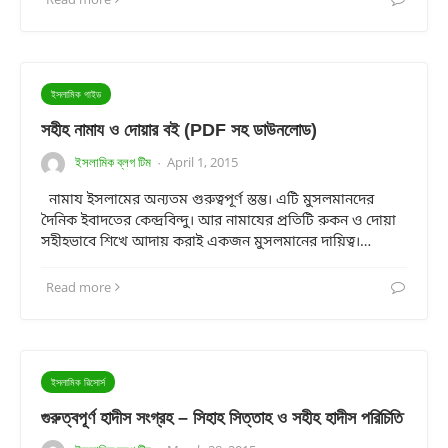
ইসলামিক গাইড
সহীহ নামায ও দোয়ার বই (PDF সহ ডাউনলোড)
ইসলামিক ব্লগ টিম
April 1, 2015
·
নামায ইসলামের অন্যতম গুরুত্বপূর্ণ স্তম্ভ। এটি মুসলমানদের
দৈনিক ইবাদতের কেন্দ্রবিন্দু। আর নামাযের প্রতিটি রুকন ও দোয়া
সহীহভাবে শিখে আদায় করাই একজন মুসলমানের দায়িত্ব।…
Read more
ইসলামিক রিসোর্স
গুরুত্বপূর্ণ হাদীস সংগ্রহ – সিহাহ সিত্তাহ ও সহীহ হাদীস পরিচিতি