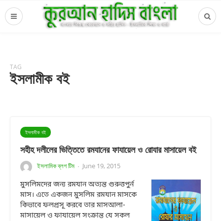
TAG
ইসলামীক বই
ইসলামীক বই
সহীহ দলীলের ভিত্তিতে রমযানের ফাযায়েল ও রোযার মাসায়েল বই
ইসলামিক ব্লগ টিম
June 19, 2015
·
মুসলিমদের জন্য রমযান অত্যন্ত গুরুত্তপুর্ন
মাস। এতে একজন মুসলিম রমযান মাসকে
কিভাবে ফলপ্রসূ করবে তার মাসআলা-
মাসায়েল ও ফাযায়েল সংক্রান্ত যে সকল