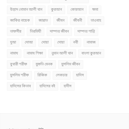
উস্তাদ নোমান আলী খান
কুরআন
কোরআন
ক্ষমা
জাকির নায়েক
জান্নাত
জীবন
জীবনী
তাওবাহ
তাফসীর
তিরমিযী
দাম্পত্য জীবন
দাম্পত্য শান্তি
দুআ
দোআ
দোয়া
দোয়া
নবী
নামাজ
নামায
নামায শিক্ষা
নুমান আলী খান
বাংলা কুরআন
বুখারী শরীফ
মুফতি মেনক
মুসলিম জীবন
মুসলিম শরীফ
রিজিক
লেকচার
হাদিস
হাদিসের কিতাব
হাদিসের বই
হাদীস