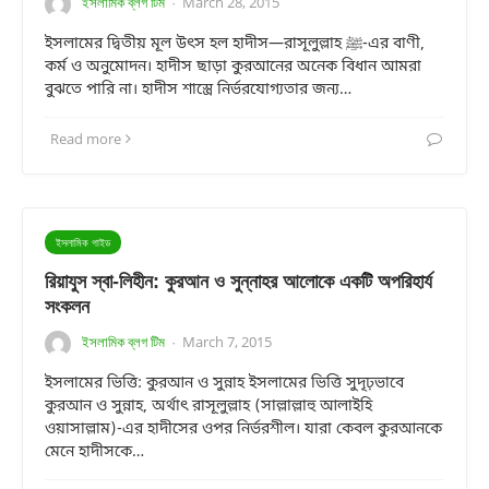
ইসলামিক ব্লগ টিম
March 28, 2015
·
ইসলামের দ্বিতীয় মূল উৎস হল হাদীস—রাসূলুল্লাহ ﷺ-এর বাণী,
কর্ম ও অনুমোদন। হাদীস ছাড়া কুরআনের অনেক বিধান আমরা
বুঝতে পারি না। হাদীস শাস্ত্রে নির্ভরযোগ্যতার জন্য…
Read more
ইসলামিক গাইড
রিয়াযুস স্বা-লিহীন: কুরআন ও সুন্নাহর আলোকে একটি অপরিহার্য
সংকলন
ইসলামিক ব্লগ টিম
March 7, 2015
·
ইসলামের ভিত্তি: কুরআন ও সুন্নাহ ইসলামের ভিত্তি সুদৃঢ়ভাবে
কুরআন ও সুন্নাহ, অর্থাৎ রাসূলুল্লাহ (সাল্লাল্লাহু আলাইহি
ওয়াসাল্লাম)-এর হাদীসের ওপর নির্ভরশীল। যারা কেবল কুরআনকে
মেনে হাদীসকে…