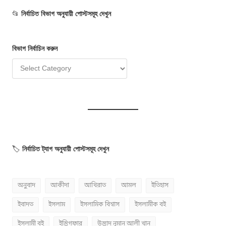
📂
নির্বাচিত বিভাগ অনুযায়ী পোস্টসমূহ দেখুন
বিভাগ
নির্বাচি
ন
করুন
🏷️
নির্বাচিত ট্যাগ অনুযায়ী পোস্টসমূহ দেখুন
অনুবাদ
আকীদা
আখিরাত
আমল
ইতিহাস
ইবাদত
ইসলাম
ইসলামিক বিশ্বাস
ইসলামীক বই
ইসলামী বই
ইস্তিগফার
উস্তাদ নুমান আলী খান